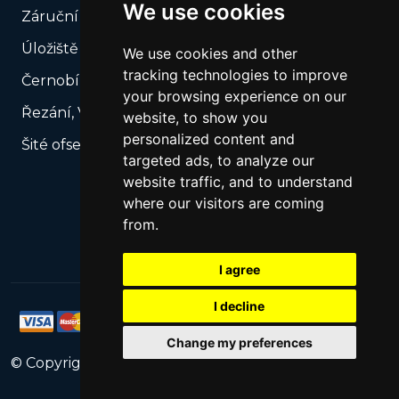
We use cookies
Záruční plomby
Úložiště USB
We use cookies and other
tracking technologies to improve
Černobílý tisk
your browsing experience on our
Řezání, Výsek podle vašeho rozkroje
website, to show you
personalized content and
Šité ofsetové katalogy
targeted ads, to analyze our
website traffic, and to understand
where our visitors are coming
from.
I agree
I decline
Change my preferences
© Copyright
2026
PrintNet
All Rights Reserved.