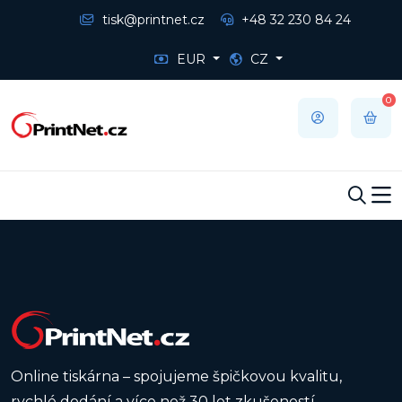
tisk@printnet.cz
+48 32 230 84 24
EUR
CZ
0
Online tiskárna – spojujeme špičkovou kvalitu,
rychlé dodání a více než 30 let zkušeností,