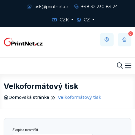
tisk@printnet.cz
+48 32 230 84 24
CZK
CZ
0
Velkoformátový tisk
Domovská stránka
Velkoformátový tisk
Skupina materiálů