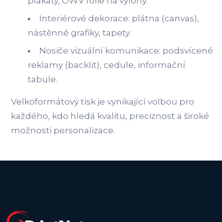
plakáty, OWV fólie na výlohy.
Interiérové dekorace: plátna (canvas),
nástěnné grafiky, tapety.
Nosiče vizuální komunikace: podsvícené
reklamy (backlit), cedule, informační
tabule.
Velkoformátový tisk je vynikající volbou pro
každého, kdo hledá kvalitu, preciznost a široké
možnosti personalizace.