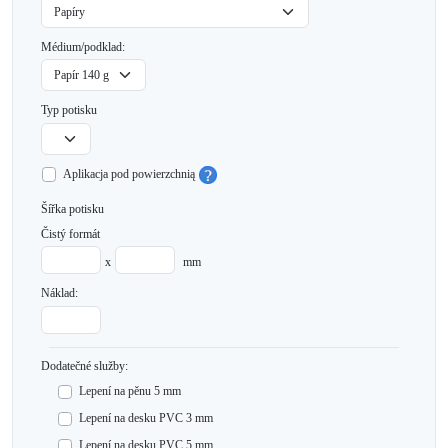
Médium/podklad:
Typ potisku
Aplikacja pod powierzchnią
Šířka potisku
Čistý formát
x
mm
Náklad:
Dodatečné služby:
Lepení na pěnu 5 mm
Lepení na desku PVC 3 mm
Lepení na desku PVC 5 mm