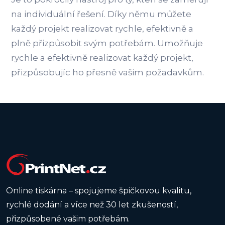
na individuální řešení. Díky němu můžete
každý projekt realizovat rychle, efektivně a
plně přizpůsobit svým potřebám. Umožňuje
rychle a efektivně realizovat každý projekt,
přizpůsobujíc ho přesně vašim požadavkům.
Online tiskárna – spojujeme špičkovou kvalitu,
rychlé dodání a více než 30 let zkušeností,
přizpůsobené vašim potřebám.