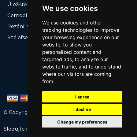
Úložiště USB
We use cookies
Černobílý tisk
We use cookies and other
Řezání, Výsek podle vašeho rozkroje
tracking technologies to improve
your browsing experience on our
Šité ofsetové katalogy
website, to show you
personalized content and
targeted ads, to analyze our
website traffic, and to understand
where our visitors are coming
from.
I agree
I decline
© Copyright
2026
PrintNet
All Rights Reserved.
Change my preferences
Sledujte nás: