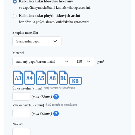
Kalkulace tisku libovolné tiskoviny
se započítanými službami knihařského zpracování.
Kalkulace tisku plných tiskových archů
bez ořezu a jiných služeb knihařského zpracování.
Skupina materiálů
Materiał
g/m²
Šířka návrhu (v mm)
čistý formát se spadávkou
(max 488mm)
Výška návrhu (v mm)
čistý formát se spadávkou
(max 332mm)
Náklad