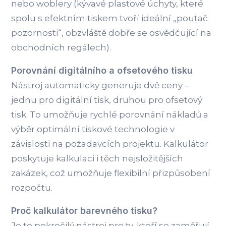
nebo woblery (kývavé plastové úchyty, které
spolu s efektním tiskem tvoří ideální „poutač
pozornosti“, obzvláště dobře se osvědčující na
obchodních regálech).
Porovnání digitálního a ofsetového tisku
Nástroj automaticky generuje dvě ceny –
jednu pro digitální tisk, druhou pro ofsetový
tisk. To umožňuje rychlé porovnání nákladů a
výběr optimální tiskové technologie v
závislosti na požadavcích projektu. Kalkulátor
poskytuje kalkulaci i těch nejsložitějších
zakázek, což umožňuje flexibilní přizpůsobení
rozpočtu.
Proč kalkulátor barevného tisku?
Je to pokročilý nástroj pro ty, kteří se zaměřují