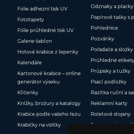
Odznaky a placky
Folie adhezní tisk UV
Papírové tašky s 
Fototapety
Pohlednice
Fólie průhledné tisk UV
Pozvánky
Galerie šablon
Pořadače a složky
Hotové krabice z lepenky
Průhledné etiket
Kalendáře
Průpisky a tužky
Kartonové krabice – online
generátor výseku
Psací podložky
Klíčenky
Razítka ruční a s
Knížky, brožury a katalogy
Reklamní karty
Krabice podle vašeho řezu
Roletové stojany
Krabičky na vizitky
Samopropisovací t