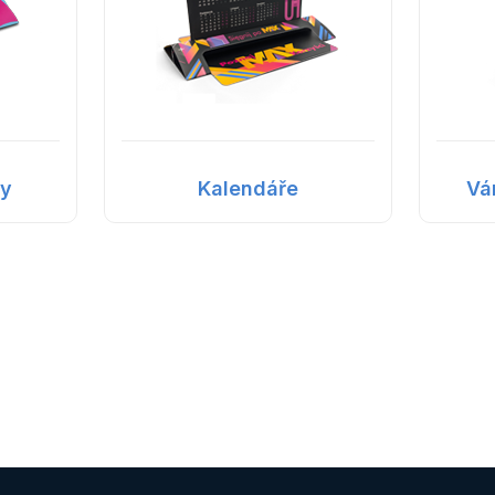
ky
Kalendáře
Vá