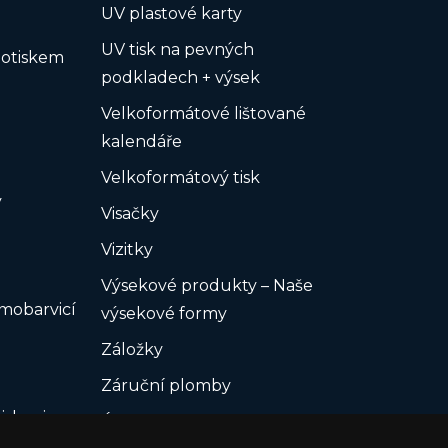
UV plastové karty
UV tisk na pevných
potiskem
podkladech + výsek
Velkoformátové lištované
kalendáře
Velkoformátový tisk
y
Visačky
Vizitky
Výsekové produkty – Naše
amobarvicí
výsekové formy
Záložky
Záruční plomby
iskopisy
Úložiště USB