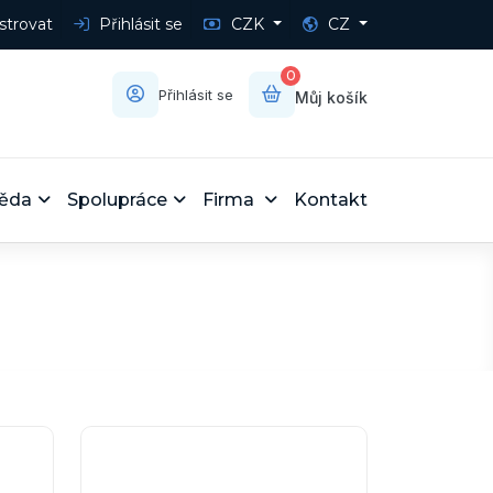
strovat
Přihlásit se
CZK
CZ
0
Přihlásit se
Můj košík
ěda
Spolupráce
Firma
Kontakt