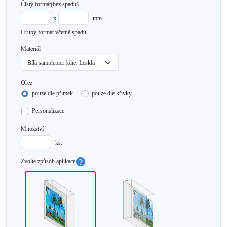
Čistý formát
(bez spadu)
x
mm
Hrubý formát včetně spadu
Materiál
Ořez
pouze dle přímek
pouze dle křivky
Personalizace
Množství
ks.
Zvolte způsob aplikace