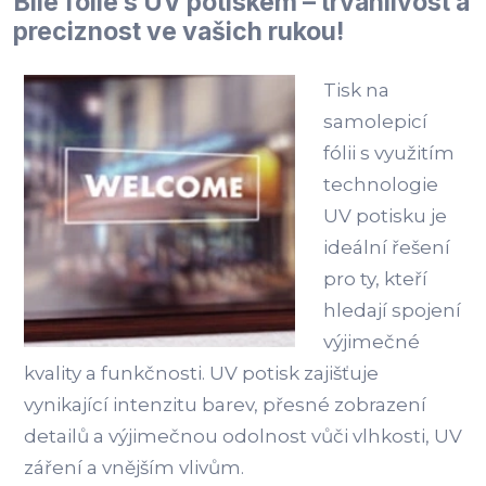
Bílé fólie s UV potiskem – trvanlivost a
preciznost ve vašich rukou!
Tisk na
samolepicí
fólii s využitím
technologie
UV potisku je
ideální řešení
pro ty, kteří
hledají spojení
výjimečné
kvality a funkčnosti. UV potisk zajišťuje
vynikající intenzitu barev, přesné zobrazení
detailů a výjimečnou odolnost vůči vlhkosti, UV
záření a vnějším vlivům.