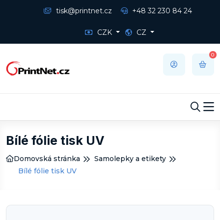
tisk@printnet.cz
+48 32 230 84 24
CZK
CZ
0
Bílé fólie tisk UV
Domovská stránka
Samolepky a etikety
Bílé fólie tisk UV