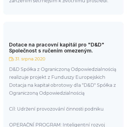
zařízením šetrnějším k životnímu prostředí.
Dotace na pracovní kapitál pro "D&D"
Společnost s ručením omezeným.
31. srpna 2020
D&D Spółka z Ograniczoną Odpowiedzialnością
realizuje projekt z Funduszy Europejskich
Dotacja na kapitał obrotowy dla "D&D" Spółka z
Ograniczoną Odpowiedzialnością
Cíl: Udržení provozování činnosti podniku
OPERAČNÍ PROGRAM: Inteligentní rozvoj