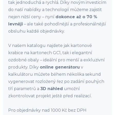
tak jednoduchá a rychlá. Díky novým investicím
do naší nabídky a technologií můžeme zajistit
nejen nižší ceny – nyní
dokonce až o 70 %
levněji
– ale také pohodlnější a profesionálnější
obsluhu každé objednávky.
V našem katalogu najdete jak kartonové
krabice na kartonech GC1, tak i elegantní
ozdobné obaly – ideální pro menší a exkluzivní
produkty. Díky
online generátoru
v
kalkulátoru můžete během několika sekund
vygenerovat rozložený řez po zadání pouhých
tří parametrů a
3D náhled
umožní
zkontrolovat projekt ještě před realizací.
Pro objednávky nad 1000 Kč bez DPH