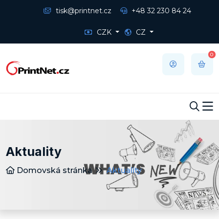
tisk@printnet.cz
+48 32 230 84 24
CZK
CZ
0
Aktuality
Domovská stránka
Aktuality