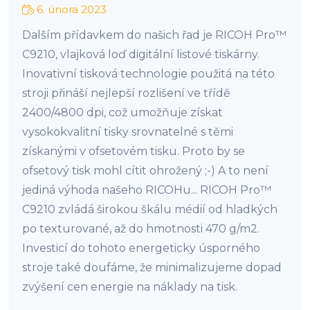
6. února 2023
Dalším přídavkem do našich řad je RICOH Pro™
C9210, vlajková loď digitální listové tiskárny.
Inovativní tisková technologie použitá na této
stroji přináší nejlepší rozlišení ve třídě
2400/4800 dpi, což umožňuje získat
vysokokvalitní tisky srovnatelné s těmi
získanými v ofsetovém tisku. Proto by se
ofsetový tisk mohl cítit ohrožený ;-) A to není
jediná výhoda našeho RICOHu... RICOH Pro™
C9210 zvládá širokou škálu médií od hladkých
po texturované, až do hmotnosti 470 g/m2.
Investicí do tohoto energeticky úsporného
stroje také doufáme, že minimalizujeme dopad
zvýšení cen energie na náklady na tisk.