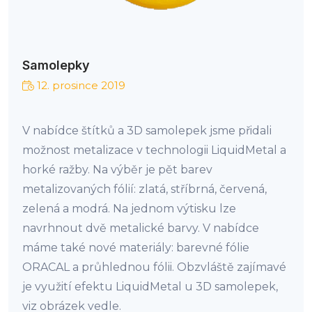
Samolepky
12. prosince 2019
V nabídce štítků a 3D samolepek jsme přidali
možnost metalizace v technologii LiquidMetal a
horké ražby. Na výběr je pět barev
metalizovaných fólií: zlatá, stříbrná, červená,
zelená a modrá. Na jednom výtisku lze
navrhnout dvě metalické barvy. V nabídce
máme také nové materiály: barevné fólie
ORACAL a průhlednou fólii. Obzvláště zajímavé
je využití efektu LiquidMetal u 3D samolepek,
viz obrázek vedle.