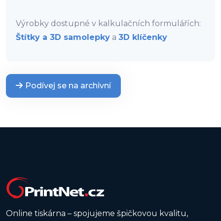
Výrobky dostupné v kalkulačních formulářích:
Štítky a 3D samolepky
a
3D klíčenky
Podívej se na archivní
Online tiskárna – spojujeme špičkovou kvalitu,