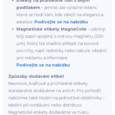
Etikety na průhledné fólii s bílým
podtiskem
– jemné, ale výrazné řešení,
které se hodí tam, kde záleží na eleganci a
estetice.
Podívejte se na nabídku
Magnetické etikety MagneCote
– odolný,
bílý papír spojený s vrstvou magnetu (330
µm), který lze snadno přilepit na kovové
povrchy, např. ledničky nebo tabule. Ideální
pro reklamu a informace.
Podívejte se na nabídku
Způsoby dodávání etiket
Neonové, kraftové a průhledné etikety
standardně dodáváme na arších. Pro pohodlí
nabízíme také řezání na jednotlivé obdélníky –
ideální při rozdávání nebo distribuci.
Magnetické etikety dodáváme ve tvaru