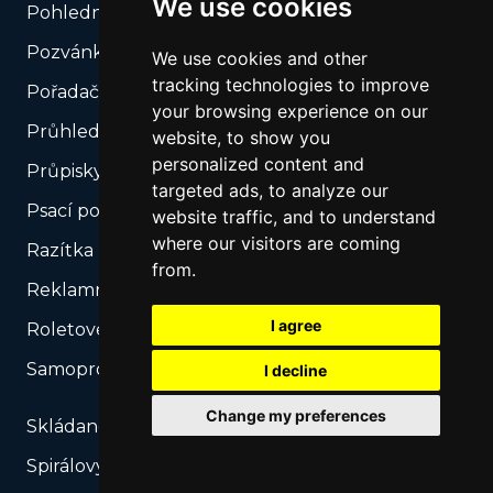
We use cookies
Pohlednice
Pozvánky
We use cookies and other
tracking technologies to improve
Pořadače a složky
your browsing experience on our
Průhledné etikety
website, to show you
personalized content and
Průpisky a tužky
targeted ads, to analyze our
Psací podložky
website traffic, and to understand
where our visitors are coming
Razítka ruční a samobarvicí
from.
Reklamní karty
I agree
Roletové stojany
Samopropisovací tiskopisy
I decline
Change my preferences
Skládané kalendáře
Spirálový kalendář